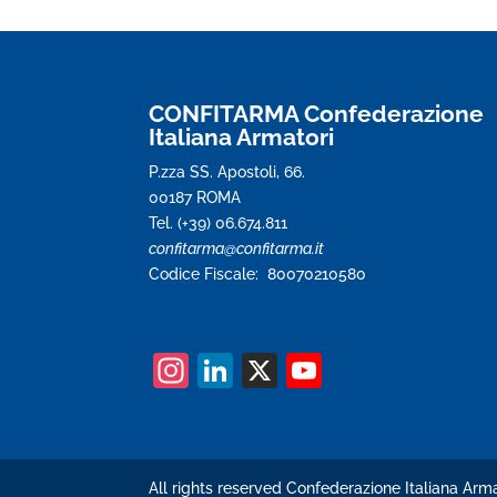
CONFITARMA Confederazione
Italiana Armatori
P.zza SS. Apostoli, 66.
00187 ROMA
Tel. (+39) 06.674.811
confitarma@confitarma.it
Codice Fiscale: 80070210580
In
Li
X
Y
st
n
o
a
k
u
gr
e
T
All rights reserved Confederazione Italiana Arma