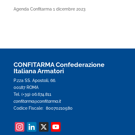
Agenda Confitarma 1 dicembre 2023
CONFITARMA Confederazione
Italiana Armatori
P.zza SS. Apostoli, 66.
00187 ROMA
Tel. (+39) 06.674.811
confitarma@confitarma.it
Codice Fiscale: 80070210580
In
Li
X
Y