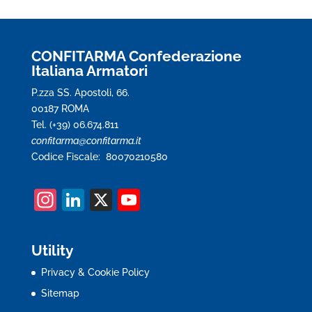
CONFITARMA Confederazione
Italiana Armatori
P.zza SS. Apostoli, 66.
00187 ROMA
Tel. (+39) 06.674.811
confitarma@confitarma.it
Codice Fiscale: 80070210580
In
Li
X
Y
st
n
o
a
k
u
Utility
gr
e
T
Privacy & Cookie Policy
a
dI
u
Sitemap
m
n
b