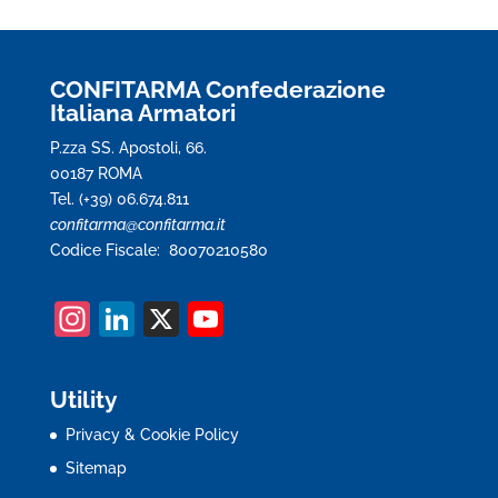
CONFITARMA Confederazione
Italiana Armatori
P.zza SS. Apostoli, 66.
00187 ROMA
Tel. (+39) 06.674.811
confitarma@confitarma.it
Codice Fiscale: 80070210580
In
Li
X
Y
st
n
o
a
k
u
Utility
gr
e
T
Privacy & Cookie Policy
a
dI
u
Sitemap
m
n
b