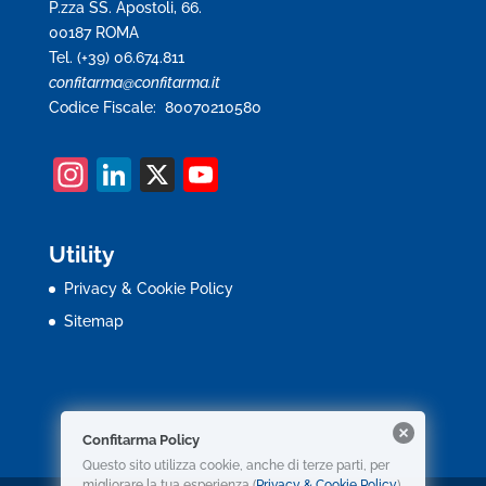
P.zza SS. Apostoli, 66.
00187 ROMA
Tel. (+39) 06.674.811
confitarma@confitarma.it
Codice Fiscale: 80070210580
In
Li
X
Y
st
n
o
a
k
u
Utility
gr
e
T
Privacy & Cookie Policy
a
dI
u
Sitemap
m
n
b
e
C
Confitarma Policy
h
Questo sito utilizza cookie, anche di terze parti, per
migliorare la tua esperienza (
Privacy & Cookie Policy
).