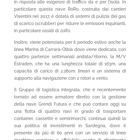
in risposta alle esigenze di traffico da e per l’isola. In
particolare questa nave RoRo, costruita dai cantieri
Visentini nel 2017, è dotata di sistemi di pulizia dei gas
di scarico (scrubber) per ridurre le emissioni inquinanti,
in particolare ossidi di zolfo.
Inoltre, viene potenziata per il periodo estivo anche la
linea Marina di Carrara-Olbia dove viene dedicata, con
quattro partenze settimanali andata/ritorno, la M/V
Estraden, che ha una lunghezza totale di 163m, una
capacità di carico di 2.260m lineari e un sistema di
supporto alla navigazione con 2 rotori a vento.
Il Gruppo di logistica integrata, che è recentemente
tornato ad essere armatore diretto con la gestione
della nave Grendi Futura e che può contare oggi su
una flotta di quattro navi in grado di trasportare
container, cassette e semirimorchi, continua quindi la
sua politica di investimenti in Sardegna, dove è
presente da più di 60 anni con un servizio di linee
marittime regolare e affidabile, punto di riferimento