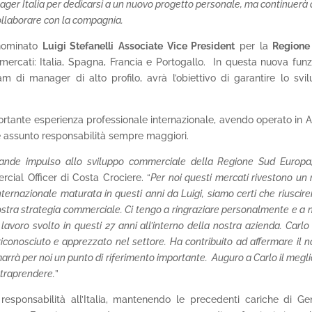
nager Italia per dedicarsi a un nuovo progetto personale, ma continuerà 
ollaborare con la compagnia.
ominato
Luigi Stefanelli
Associate Vice President
per la
Regione
mercati: Italia, Spagna, Francia e Portogallo. In questa nuova funz
m di manager di alto profilo, avrà l’obiettivo di garantire lo svi
ortante esperienza professionale internazionale, avendo operato in A
 e assunto responsabilità sempre maggiori.
nde impulso allo sviluppo commerciale della Regione Sud Europa,
ial Officer di Costa Crociere. “
Per noi questi mercati rivestono un 
ternazionale maturata in questi anni da Luigi, siamo certi che riuscir
nostra strategia commerciale. Ci tengo a ringraziare personalmente e a
avoro svolto in questi 27 anni all’interno della nostra azienda. Carlo
conosciuto e apprezzato nel settore. Ha contribuito ad affermare il n
marrà per noi un punto di riferimento importante. Auguro a Carlo il megli
ntraprendere.
”
esponsabilità all’Italia, mantenendo le precedenti cariche di Ge