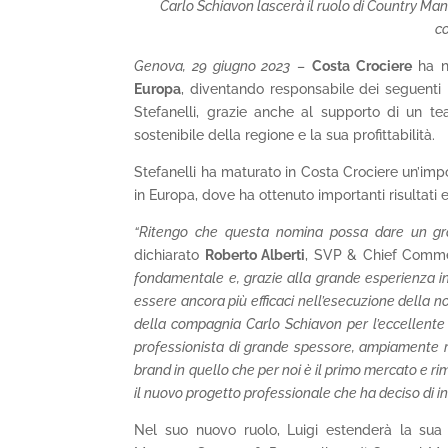
Carlo Schiavon lascerà il ruolo di Country Ma
c
Genova, 29 giugno 2023
–
Costa Crociere
ha n
Europa
, diventando responsabile dei seguenti 
Stefanelli, grazie anche al supporto di un tea
sostenibile della regione e la sua profittabilità.
Stefanelli ha maturato in Costa Crociere un’imp
in Europa, dove ha ottenuto importanti risultati
“Ritengo che questa nomina possa dare un gra
dichiarato
Roberto Alberti
, SVP & Chief Commerc
fondamentale e, grazie alla grande esperienza in
essere ancora più efficaci nell’esecuzione della 
della compagnia Carlo Schiavon per l’eccellente l
professionista di grande spessore, ampiamente ri
brand in quello che per noi è il primo mercato e ri
il nuovo progetto professionale che ha deciso di i
Nel suo nuovo ruolo, Luigi estenderà la sua r