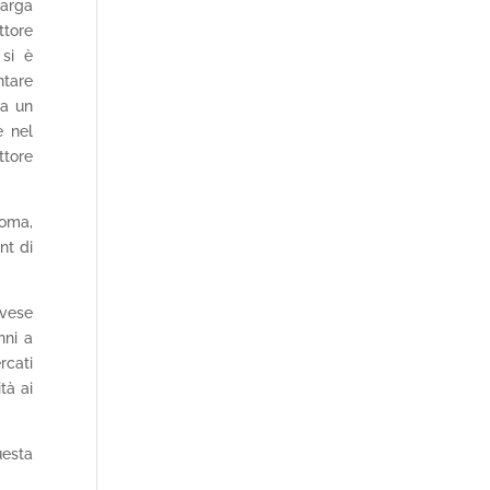
larga
ttore
 si è
ntare
ta un
e nel
ttore
Roma,
nt di
ovese
nni a
rcati
tà ai
uesta