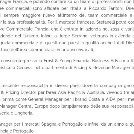
ger Francia, e potendo contare su un team di professionisti con 
ee commerciali sono affidate per l’Italia a Riccardo Fantoni, Dire
di sempre maggiore rilievo all’interno del team commerciale e
 la sua professionalità. Per il mercato francese, Stefanelli potrà co
ttore Commerciale Francia, che è entrata in azienda nel 2022 e van
ziende del turismo. Infine, a Jorge Serrano, veterano in azienda 
guida commerciale di questi due paesi in qualità anche lui di Dire
di fuori dell’area commerciale rimarranno invariati.
me consulente presso la Ernst & Young Financial Business Advisor a 
cieristico a Genova, nel dipartimento di Pricing & Revenue Manageme
di crescente responsabilità in diversi paesi dove la compagnia gen
ricing Director per l’area Asia Pacific & Australia, vivendo tre a
pa, prima come General Manager per i brand Costa e AIDA per i me
 Manager Central Europe dopo l’ampliamento delle sue responsabili
venia e Ungheria.
anager per i mercati Spagna e Portogallo e infine, da un anno a q
ncia e Portogallo