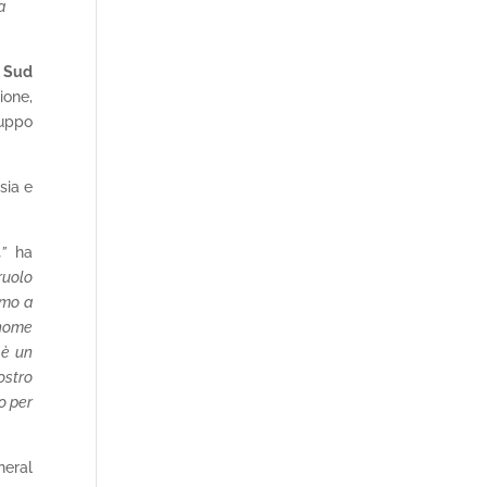
a
 Sud
ione,
luppo
sia e
”
ha
ruolo
emo a
 nome
 è un
ostro
o per
neral