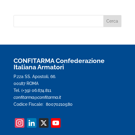
CONFITARMA Confederazione
Italiana Armatori
P.zza SS. Apostoli, 66.
00187 ROMA
Tel. (+39) 06.674.811
confitarma@confitarma.it
Codice Fiscale: 80070210580
In
Li
X
Y
st
n
o