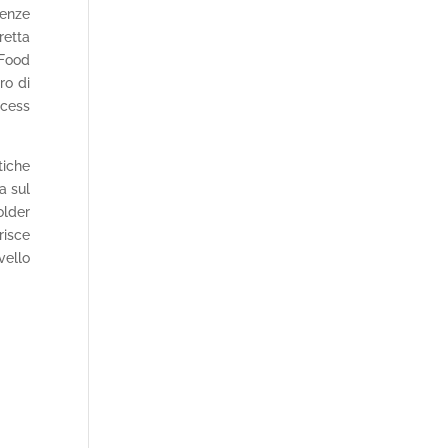
genze
retta
 Food
ro di
ocess
tiche
a sul
older
risce
vello