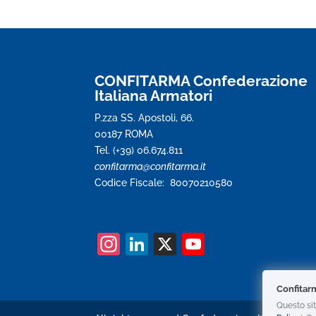
CONFITARMA Confederazione
Italiana Armatori
P.zza SS. Apostoli, 66.
00187 ROMA
Tel. (+39) 06.674.811
confitarma@confitarma.it
Codice Fiscale: 80070210580
In
Li
X
Y
st
n
o
a
k
u
Confitar
gr
e
T
Questo sit