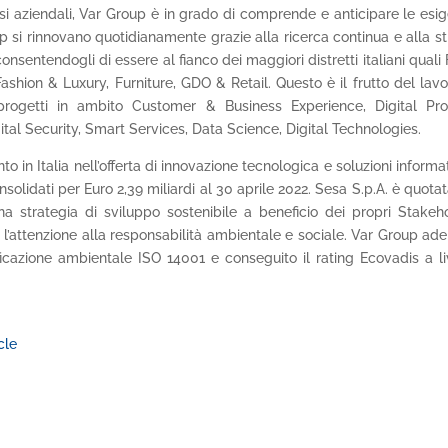
i aziendali, Var Group è in grado di comprende e anticipare le esi
oup si rinnovano quotidianamente grazie alla ricerca continua e alla st
consentendogli di essere al fianco dei maggiori distretti italiani quali
hion & Luxury, Furniture, GDO & Retail. Questo è il frutto del lavo
 progetti in ambito Customer & Business Experience, Digital Pr
igital Security, Smart Services, Data Science, Digital Technologies.
o in Italia nell’offerta di innovazione tecnologica e soluzioni informa
nsolidati per Euro 2,39 miliardi al 30 aprile 2022. Sesa S.p.A. è quotat
strategia di sviluppo sostenibile a beneficio dei propri Stakeh
’attenzione alla responsabilità ambientale e sociale. Var Group ade
icazione ambientale ISO 14001 e conseguito il rating Ecovadis a li
cle