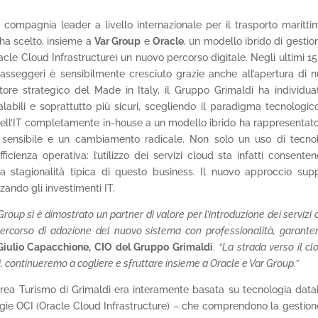
compagnia leader a livello internazionale per il trasporto maritti
 ha scelto, insieme a
Var Group
e
Oracle
, un modello ibrido di gestion
cle Cloud Infrastructure) un nuovo percorso digitale. Negli ultimi 15
passeggeri è sensibilmente cresciuto grazie anche all’apertura di 
tore strategico del Made in Italy, il Gruppo Grimaldi ha individua
calabili e soprattutto più sicuri, scegliendo il paradigma tecnologic
dell’IT completamente in-house a un modello ibrido ha rappresentat
o sensibile e un cambiamento radicale. Non solo un uso di tecno
cienza operativa: l’utilizzo dei servizi cloud sta infatti consente
la stagionalità tipica di questo business. Il nuovo approccio sup
zando gli investimenti IT.
oup si è dimostrato un partner di valore per l’introduzione dei servizi 
percorso di adozione del nuovo sistema con professionalità, garante
Giulio Capacchione, CIO del Gruppo Grimaldi
.
“La strada verso il cl
ti, continueremo a cogliere e sfruttare insieme a Oracle e Var Group.”
’Area Turismo di Grimaldi era interamente basata su tecnologia dat
logie OCI (Oracle Cloud Infrastructure) – che comprendono la gestion