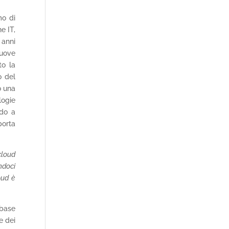
mo di
e IT,
 anni
nuove
to la
o del
o una
logie
ndo a
porta
cloud
ndoci
oud è
abase
e dei