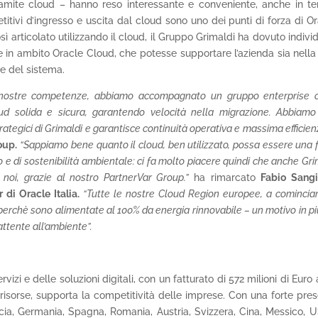
i tramite cloud – hanno reso interessante e conveniente, anche in te
titivi d’ingresso e uscita dal cloud sono uno dei punti di forza di Or
sì articolato utilizzando il cloud, il Gruppo Grimaldi ha dovuto indivi
se in ambito Oracle Cloud, che potesse supportare l’azienda sia nella
ne del sistema.
le nostre competenze, abbiamo accompagnato un gruppo enterprise
oud solida e sicura, garantendo velocità nella migrazione. Abbiamo
ategici di Grimaldi e garantisce continuità operativa e massima efficien
oup.
“Sappiamo bene quanto il cloud, ben utilizzato, possa essere una 
co e di sostenibilità ambientale: ci fa molto piacere quindi che anche Gri
noi, grazie al nostro PartnerVar Group.”
ha rimarcato
Fabio Sangi
di Oracle Italia.
“Tutte le nostre Cloud Region europee, a comincia
en perchè sono alimentate al 100% da energia rinnovabile – un motivo in pi
attente all’ambiente”.
vizi e delle soluzioni digitali, con un fatturato di 572 milioni di Euro 
 risorse, supporta la competitività delle imprese. Con una forte pre
Francia, Germania, Spagna, Romania, Austria, Svizzera, Cina, Messico, 