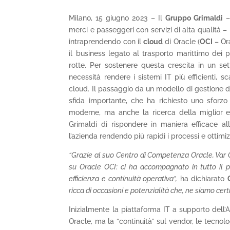
Milano, 15 giugno 2023 – Il
Gruppo Grimaldi
– 
merci e passeggeri con servizi di alta qualità –
intraprendendo con il
cloud
di Oracle (
OCI
– Ora
il business legato al trasporto marittimo dei 
rotte. Per sostenere questa crescita in un set
necessità rendere i sistemi IT più efficienti, s
cloud. Il passaggio da un modello di gestione 
sfida importante, che ha richiesto uno sforz
moderne, ma anche la ricerca della miglior effi
Grimaldi di rispondere in maniera efficace al
l’azienda rendendo più rapidi i processi e ottimiz
“Grazie al suo Centro di Competenza Oracle, Var Gr
su Oracle OCI: ci ha accompagnato in tutto il 
efficienza e continuità operativa”,
ha dichiarato
ricca di occasioni e potenzialità che, ne siamo cer
Inizialmente la piattaforma IT a supporto dell
Oracle, ma la “continuità” sul vendor, le tecno