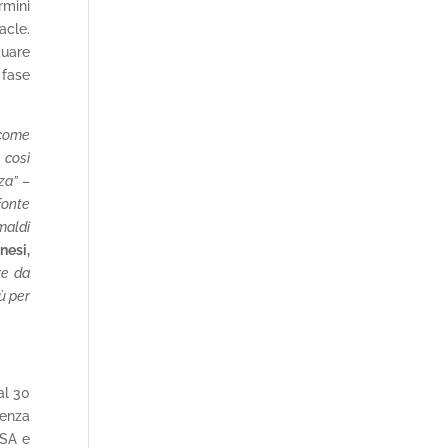
rmini
acle.
duare
 fase
 come
 così
za”
–
fonte
maldi
nesi,
re da
ù per
al 30
senza
USA e