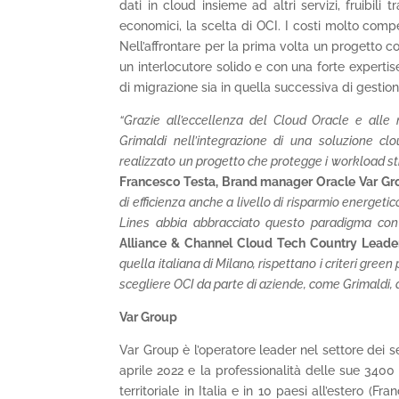
dati in cloud insieme ad altri servizi, fruibil
economici, la scelta di OCI. I costi molto compe
Nell’affrontare per la prima volta un progetto co
un interlocutore solido e con una forte experti
di migrazione sia in quella successiva di gestio
“Grazie all’eccellenza del Cloud Oracle e al
Grimaldi nell’integrazione di una soluzione cl
realizzato un progetto che protegge i workload str
Francesco Testa, Brand manager Oracle Var Gr
di efficienza anche a livello di risparmio energeti
Lines abbia abbracciato questo paradigma con 
Alliance & Channel Cloud Tech Country Leader 
quella italiana di Milano, rispettano i criteri gre
scegliere OCI da parte di aziende, come Grimaldi, 
Var Group
Var Group è l’operatore leader nel settore dei ser
aprile 2022 e la professionalità delle sue 3400
territoriale in Italia e in 10 paesi all’estero (