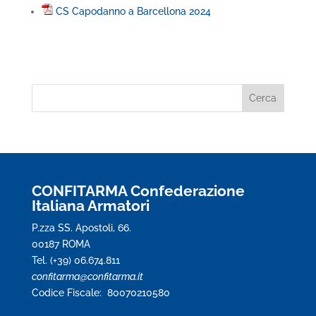
CS Capodanno a Barcellona 2024
CONFITARMA Confederazione
Italiana Armatori
P.zza SS. Apostoli, 66.
00187 ROMA
Tel. (+39) 06.674.811
confitarma@confitarma.it
Codice Fiscale: 80070210580