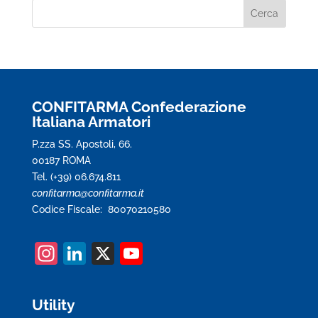
CONFITARMA Confederazione
Italiana Armatori
P.zza SS. Apostoli, 66.
00187 ROMA
Tel. (+39) 06.674.811
confitarma@confitarma.it
Codice Fiscale: 80070210580
In
Li
X
Y
st
n
o
a
k
u
Utility