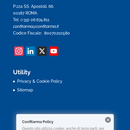
P.zza SS. Apostoli, 66.
00187 ROMA
Tel. (+39) 06.674.811
confitarma@confitarma.it
Codice Fiscale: 80070210580
In
Li
X
Y
st
n
o
a
k
u
Utility
gr
e
T
Privacy & Cookie Policy
a
dI
u
Sitemap
m
n
b
e
C
Confitarma Policy
h
Questo sito utilizza cookie, anche di terze parti, per