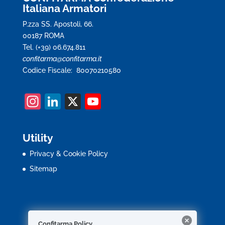
Italiana Armatori
P.zza SS. Apostoli, 66.
00187 ROMA
Tel. (+39) 06.674.811
confitarma@confitarma.it
Codice Fiscale: 80070210580
In
Li
X
Y
st
n
o
a
k
u
Utility
gr
e
T
Privacy & Cookie Policy
a
dI
u
Sitemap
m
n
b
e
C
Confitarma Policy