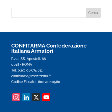
CONFITARMA Confederazione
Italiana Armatori
P.zza SS. Apostoli, 66.
00187 ROMA
Tel. (+39) 06.674.811
confitarma@confitarma.it
Codice Fiscale: 80070210580
In
Li
X
Y
st
n
o