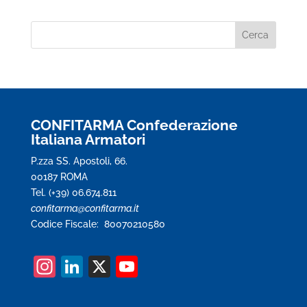
CONFITARMA Confederazione
Italiana Armatori
P.zza SS. Apostoli, 66.
00187 ROMA
Tel. (+39) 06.674.811
confitarma@confitarma.it
Codice Fiscale: 80070210580
In
Li
X
Y
st
n
o