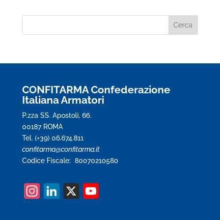
CONFITARMA Confederazione
Italiana Armatori
P.zza SS. Apostoli, 66.
00187 ROMA
Tel. (+39) 06.674.811
confitarma@confitarma.it
Codice Fiscale: 80070210580
In
Li
X
Y
st
n
o