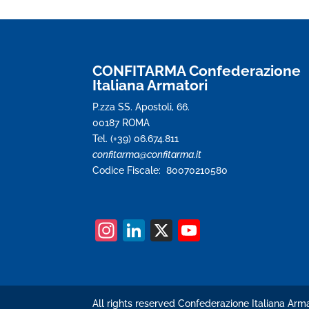
CONFITARMA Confederazione
Italiana Armatori
P.zza SS. Apostoli, 66.
00187 ROMA
Tel. (+39) 06.674.811
confitarma@confitarma.it
Codice Fiscale: 80070210580
In
Li
X
Y
st
n
o
a
k
u
gr
e
T
All rights reserved Confederazione Italiana Arma