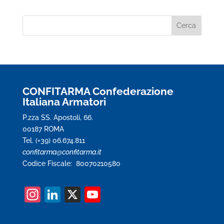
CONFITARMA Confederazione
Italiana Armatori
P.zza SS. Apostoli, 66.
00187 ROMA
Tel. (+39) 06.674.811
confitarma@confitarma.it
Codice Fiscale: 80070210580
In
Li
X
Y
st
n
o