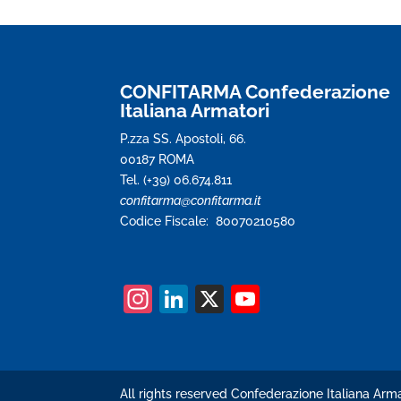
CONFITARMA Confederazione
Italiana Armatori
P.zza SS. Apostoli, 66.
00187 ROMA
Tel. (+39) 06.674.811
confitarma@confitarma.it
Codice Fiscale: 80070210580
In
Li
X
Y
st
n
o
a
k
u
gr
e
T
All rights reserved Confederazione Italiana Arma