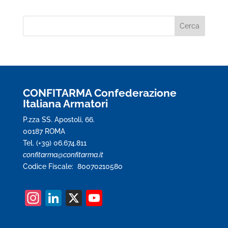
CONFITARMA Confederazione
Italiana Armatori
P.zza SS. Apostoli, 66.
00187 ROMA
Tel. (+39) 06.674.811
confitarma@confitarma.it
Codice Fiscale: 80070210580
In
Li
X
Y
st
n
o