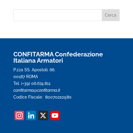
CONFITARMA Confederazione
Italiana Armatori
P.zza SS. Apostoli, 66.
00187 ROMA
Tel. (+39) 06.674.811
confitarma@confitarma.it
Codice Fiscale: 80070210580
In
Li
X
Y
st
n
o