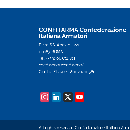
CONFITARMA Confederazione
Italiana Armatori
P.zza SS. Apostoli, 66.
00187 ROMA
Tel. (+39) 06.674.811
confitarma@confitarma.it
Codice Fiscale: 80070210580
In
Li
X
Y
st
n
o
a
k
u
gr
e
T
All rights reserved Confederazione Italiana Arma