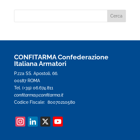
CONFITARMA Confederazione
Italiana Armatori
P.zza SS. Apostoli, 66.
00187 ROMA
Tel. (+39) 06.674.811
confitarma@confitarma.it
Codice Fiscale: 80070210580
In
Li
X
Y
st
n
o