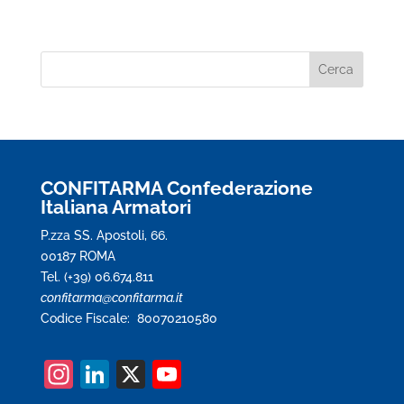
CONFITARMA Confederazione
Italiana Armatori
P.zza SS. Apostoli, 66.
00187 ROMA
Tel. (+39) 06.674.811
confitarma@confitarma.it
Codice Fiscale: 80070210580
In
Li
X
Y
st
n
o