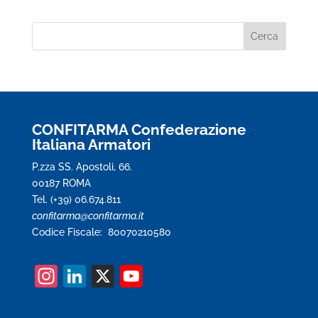
CONFITARMA Confederazione
Italiana Armatori
P.zza SS. Apostoli, 66.
00187 ROMA
Tel. (+39) 06.674.811
confitarma@confitarma.it
Codice Fiscale: 80070210580
In
Li
X
Y
st
n
o