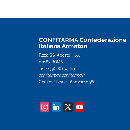
CONFITARMA Confederazione
Italiana Armatori
P.zza SS. Apostoli, 66.
00187 ROMA
Tel. (+39) 06.674.811
confitarma@confitarma.it
Codice Fiscale: 80070210580
In
Li
X
Y
st
n
o
a
k
u