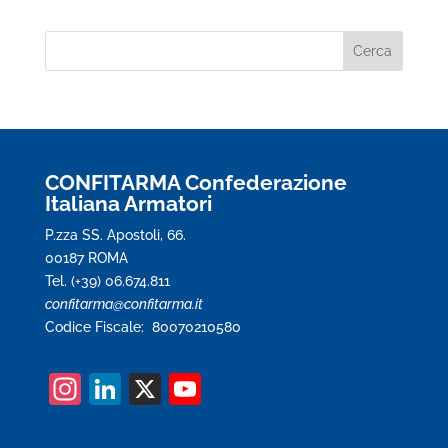
CONFITARMA Confederazione
Italiana Armatori
P.zza SS. Apostoli, 66.
00187 ROMA
Tel. (+39) 06.674.811
confitarma@confitarma.it
Codice Fiscale: 80070210580
In
Li
X
Y
st
n
o