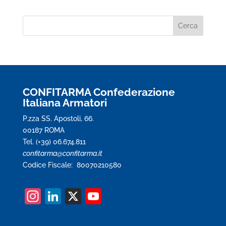
CONFITARMA Confederazione
Italiana Armatori
P.zza SS. Apostoli, 66.
00187 ROMA
Tel. (+39) 06.674.811
confitarma@confitarma.it
Codice Fiscale: 80070210580
In
Li
X
Y
st
n
o