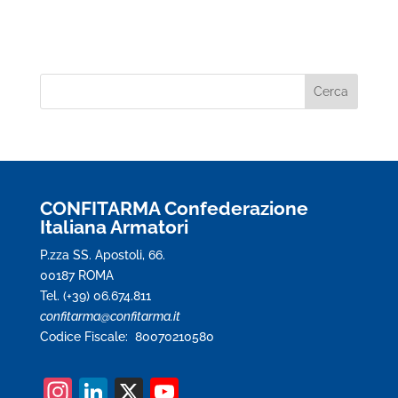
CONFITARMA Confederazione
Italiana Armatori
P.zza SS. Apostoli, 66.
00187 ROMA
Tel. (+39) 06.674.811
confitarma@confitarma.it
Codice Fiscale: 80070210580
In
Li
X
Y