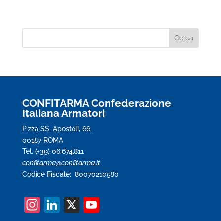
CONFITARMA Confederazione
Italiana Armatori
P.zza SS. Apostoli, 66.
00187 ROMA
Tel. (+39) 06.674.811
confitarma@confitarma.it
Codice Fiscale: 80070210580
In
Li
X
Y
st
n
o