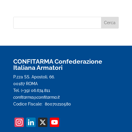
CONFITARMA Confederazione
Italiana Armatori
P.zza SS. Apostoli, 66.
00187 ROMA
Tel. (+39) 06.674.811
confitarma@confitarma.it
Codice Fiscale: 80070210580
In
Li
X
Y
st
n
o