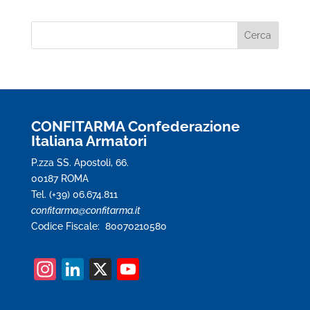
CONFITARMA Confederazione
Italiana Armatori
P.zza SS. Apostoli, 66.
00187 ROMA
Tel. (+39) 06.674.811
confitarma@confitarma.it
Codice Fiscale: 80070210580
In
Li
X
Y
st
n
o