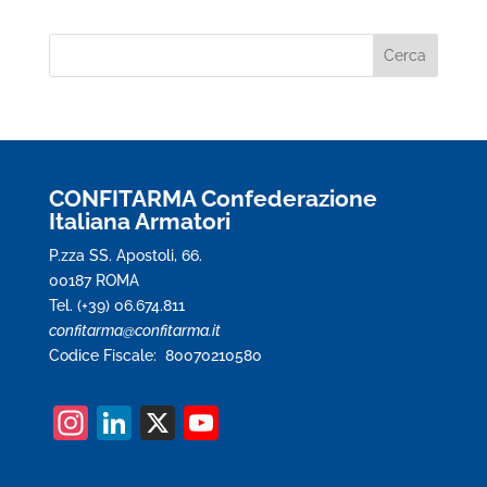
CONFITARMA Confederazione
Italiana Armatori
P.zza SS. Apostoli, 66.
00187 ROMA
Tel. (+39) 06.674.811
confitarma@confitarma.it
Codice Fiscale: 80070210580
In
Li
X
Y
st
n
o