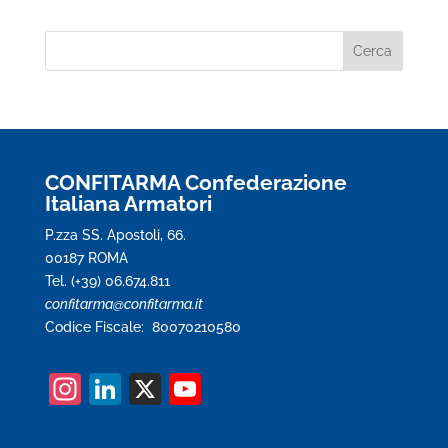
CONFITARMA Confederazione
Italiana Armatori
P.zza SS. Apostoli, 66.
00187 ROMA
Tel. (+39) 06.674.811
confitarma@confitarma.it
Codice Fiscale: 80070210580
In
Li
X
Y
st
n
o