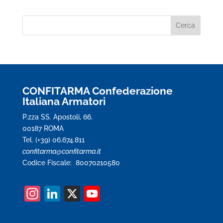
CONFITARMA Confederazione
Italiana Armatori
P.zza SS. Apostoli, 66.
00187 ROMA
Tel. (+39) 06.674.811
confitarma@confitarma.it
Codice Fiscale: 80070210580
In
Li
X
Y
st
n
o