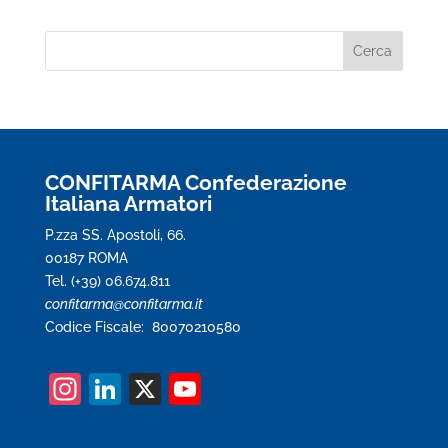
CONFITARMA Confederazione
Italiana Armatori
P.zza SS. Apostoli, 66.
00187 ROMA
Tel. (+39) 06.674.811
confitarma@confitarma.it
Codice Fiscale: 80070210580
In
Li
X
Y
st
n
o