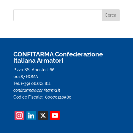
CONFITARMA Confederazione
Italiana Armatori
P.zza SS. Apostoli, 66.
00187 ROMA
Tel. (+39) 06.674.811
confitarma@confitarma.it
Codice Fiscale: 80070210580
In
Li
X
Y
st
n
o