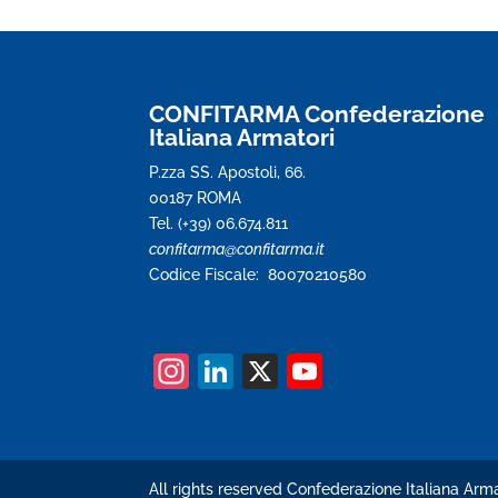
CONFITARMA Confederazione
Italiana Armatori
P.zza SS. Apostoli, 66.
00187 ROMA
Tel. (+39) 06.674.811
confitarma@confitarma.it
Codice Fiscale: 80070210580
In
Li
X
Y
st
n
o
a
k
u
gr
e
T
All rights reserved Confederazione Italiana Arma