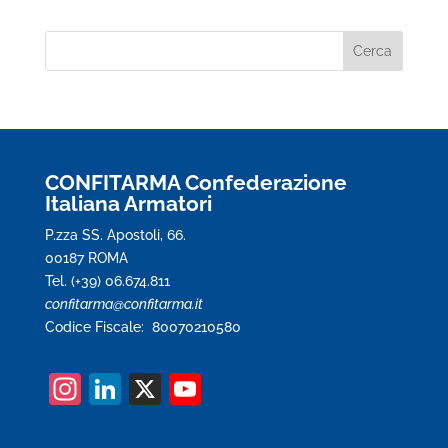
CONFITARMA Confederazione
Italiana Armatori
P.zza SS. Apostoli, 66.
00187 ROMA
Tel. (+39) 06.674.811
confitarma@confitarma.it
Codice Fiscale: 80070210580
In
Li
X
Y
st
n
o