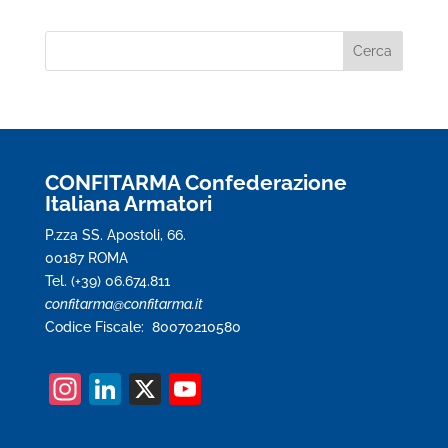
CONFITARMA Confederazione
Italiana Armatori
P.zza SS. Apostoli, 66.
00187 ROMA
Tel. (+39) 06.674.811
confitarma@confitarma.it
Codice Fiscale: 80070210580
In
Li
X
Y
st
n
o