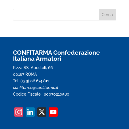
CONFITARMA Confederazione
Italiana Armatori
P.zza SS. Apostoli, 66.
00187 ROMA
Tel. (+39) 06.674.811
confitarma@confitarma.it
Codice Fiscale: 80070210580
In
Li
X
Y
st
n
o