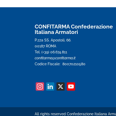
CONFITARMA Confederazione
Italiana Armatori
P.zza SS. Apostoli, 66.
00187 ROMA
Tel. (+39) 06.674.811
confitarma@confitarma.it
Codice Fiscale: 80070210580
In
Li
X
Y
st
n
o
a
k
u
gr
e
T
All rights reserved Confederazione Italiana Arma