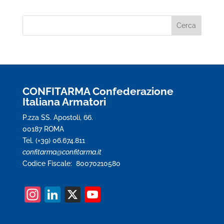
CONFITARMA Confederazione
Italiana Armatori
P.zza SS. Apostoli, 66.
00187 ROMA
Tel. (+39) 06.674.811
confitarma@confitarma.it
Codice Fiscale: 80070210580
In
Li
X
Y
st
n
o