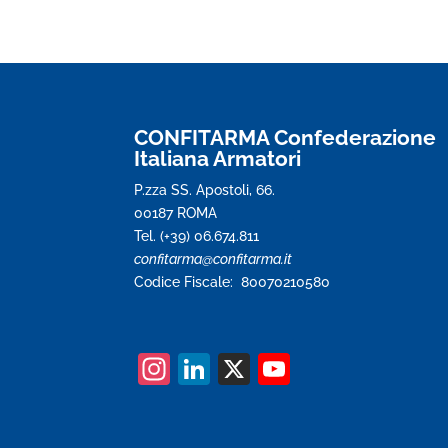
CONFITARMA Confederazione
Italiana Armatori
P.zza SS. Apostoli, 66.
00187 ROMA
Tel. (+39) 06.674.811
confitarma@confitarma.it
Codice Fiscale: 80070210580
In
Li
X
Y
st
n
o
a
k
u