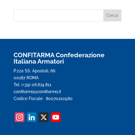
CONFITARMA Confederazione
Italiana Armatori
P.zza SS. Apostoli, 66.
00187 ROMA
Tel. (+39) 06.674.811
confitarma@confitarma.it
Codice Fiscale: 80070210580
In
Li
X
Y
st
n
o