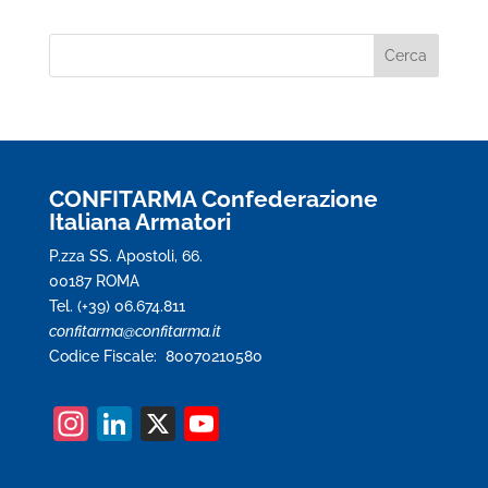
CONFITARMA Confederazione
Italiana Armatori
P.zza SS. Apostoli, 66.
00187 ROMA
Tel. (+39) 06.674.811
confitarma@confitarma.it
Codice Fiscale: 80070210580
In
Li
X
Y
st
n
o