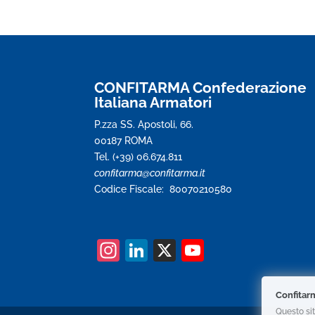
CONFITARMA Confederazione
Italiana Armatori
P.zza SS. Apostoli, 66.
00187 ROMA
Tel. (+39) 06.674.811
confitarma@confitarma.it
Codice Fiscale: 80070210580
In
Li
X
Y
st
n
o
a
k
u
Confitar
Questo sit