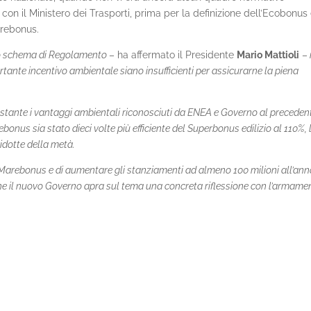
con il Ministero dei Trasporti, prima per la definizione dell’Ecobonus
arebonus.
 lo schema di Regolamento
– ha affermato il Presidente
Mario Mattioli
–
rtante incentivo ambientale siano insufficienti per assicurarne la piena
nostante i vantaggi ambientali riconosciuti da ENEA e Governo al preceden
nus sia stato dieci volte più efficiente del Superbonus edilizio al 110%, 
ridotte della metà.
il Marebonus e di aumentare gli stanziamenti ad almeno 100 milioni all’an
e il nuovo Governo apra sul tema una concreta riflessione con l’armame