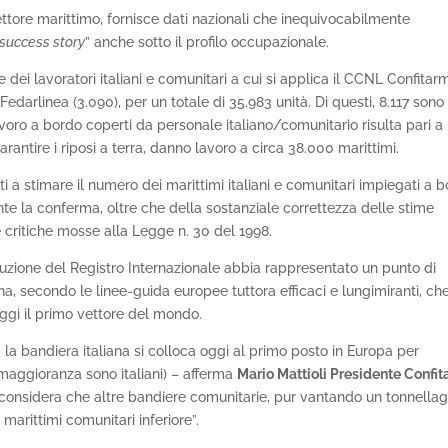
settore marittimo, fornisce dati nazionali che inequivocabilmente
success story
” anche sotto il profilo occupazionale.
le dei lavoratori italiani e comunitari a cui si applica il CCNL Confitar
 Fedarlinea (3.090), per un totale di 35.983 unità. Di questi, 8.117 sono
lavoro a bordo coperti da personale italiano/comunitario risulta pari a
arantire i riposi a terra, danno lavoro a circa 38.000 marittimi.
ti a stimare il numero dei marittimi italiani e comunitari impiegati a 
nte la conferma, oltre che della sostanziale correttezza delle stime
 critiche mosse alla Legge n. 30 del 1998.
tuzione del Registro Internazionale abbia rappresentato un punto di
ana, secondo le linee-guida europee tuttora efficaci e lungimiranti, ch
ggi il primo vettore del mondo.
e, la bandiera italiana si colloca oggi al primo posto in Europa per
 maggioranza sono italiani) – afferma
Mario Mattioli Presidente Confi
 considera che altre bandiere comunitarie, pur vantando un tonnella
arittimi comunitari inferiore”.