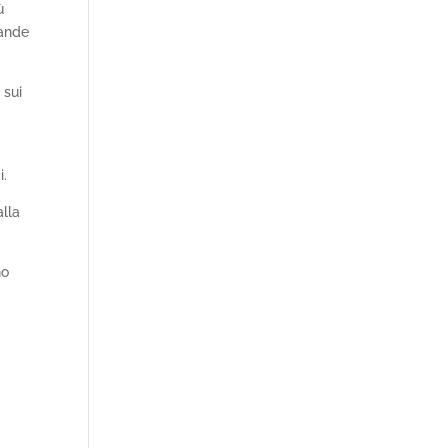
ù
rande
 sui
i.
lla
no