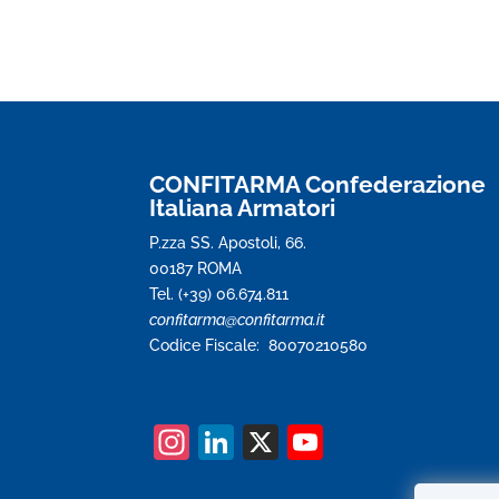
CONFITARMA Confederazione
Italiana Armatori
P.zza SS. Apostoli, 66.
00187 ROMA
Tel. (+39) 06.674.811
confitarma@confitarma.it
Codice Fiscale: 80070210580
In
Li
X
Y
st
n
o