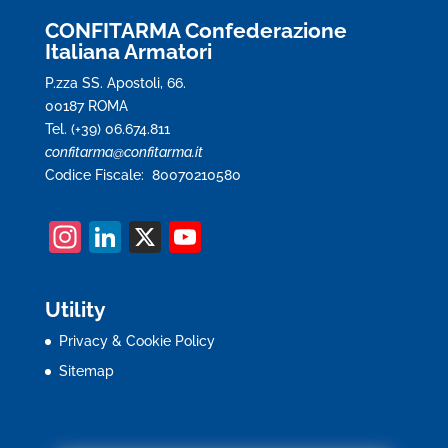
CONFITARMA Confederazione
Italiana Armatori
P.zza SS. Apostoli, 66.
00187 ROMA
Tel. (+39) 06.674.811
confitarma@confitarma.it
Codice Fiscale: 80070210580
In
Li
X
Y
st
n
o
a
k
u
Utility
gr
e
T
Privacy & Cookie Policy
a
dI
u
Sitemap
m
n
b
e