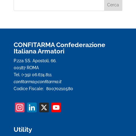
CONFITARMA Confederazione
Italiana Armatori
P.zza SS. Apostoli, 66.
00187 ROMA
Tel. (+39) 06.674.811
confitarma@confitarma.it
Codice Fiscale: 80070210580
In
Li
X
Y
st
n
o
a
k
u
Utility