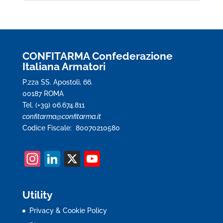
CONFITARMA Confederazione
Italiana Armatori
P.zza SS. Apostoli, 66.
00187 ROMA
Tel. (+39) 06.674.811
confitarma@confitarma.it
Codice Fiscale: 80070210580
In
Li
X
Y
st
n
o
a
k
u
Utility
gr
e
T
Privacy & Cookie Policy
a
dI
u